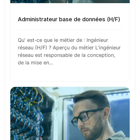
Administrateur base de données (H/F)
Envie de commencer
Qu' est-ce que le métier de : Ingénieur
l’aventure avec
nous
?
réseau (H/F) ? Aperçu du métier L'ingénieur
réseau est responsable de la conception,
N’attendez plus !
de la mise en…
Déposez votre
candidature
spontanée
Votre nom