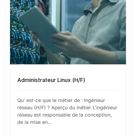
Votre e-mail
Numéro de téléphone
Sélectionner une agence Oxygène Intérim/ BTT
Administrateur Linux (H/F)
Votre CV
Qu' est-ce que le métier de : Ingénieur
réseau (H/F) ? Aperçu du métier L'ingénieur
Glisser & déposer les fichiers ici
réseau est responsable de la conception,
ou
de la mise en…
Parcourir les fichiers
0
sur 1