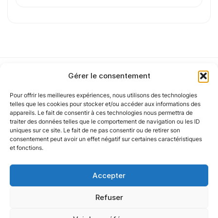
J'
accepte les
mentions légales
et la
politique
de confidentialité
.
Gérer le consentement
Cet article a été partiellement rédigé à l’aide d’une intelligence artificielle et
vérifié par un auteur humain.
Pour offrir les meilleures expériences, nous utilisons des technologies
Notre politique
telles que les cookies pour stocker et/ou accéder aux informations des
appareils. Le fait de consentir à ces technologies nous permettra de
traiter des données telles que le comportement de navigation ou les ID
uniques sur ce site. Le fait de ne pas consentir ou de retirer son
Nos agences
consentement peut avoir un effet négatif sur certaines caractéristiques
et fonctions.
Nos autres marques
Accepter
Nos réseaux
Refuser