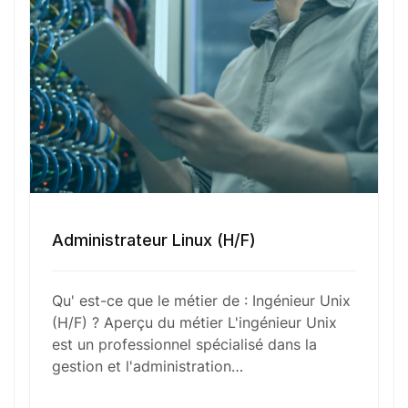
Numéro de téléphone
Sélectionner une agence Oxygène Intérim/ BTT
Administrateur Linux (H/F)
Votre CV
Qu' est-ce que le métier de : Ingénieur Unix
Glisser & déposer les fichiers ici
(H/F) ? Aperçu du métier L'ingénieur Unix
ou
est un professionnel spécialisé dans la
Parcourir les fichiers
gestion et l'administration…
0
sur 1