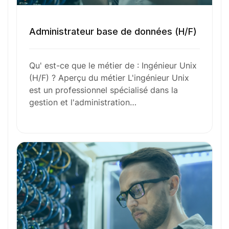
Envie de commencer
Administrateur base de données (H/F)
l’aventure avec
nous
?
Qu' est-ce que le métier de : Ingénieur Unix
(H/F) ? Aperçu du métier L'ingénieur Unix
N’attendez plus !
est un professionnel spécialisé dans la
gestion et l'administration…
Déposez votre
candidature
spontanée
Votre nom
Votre e-mail