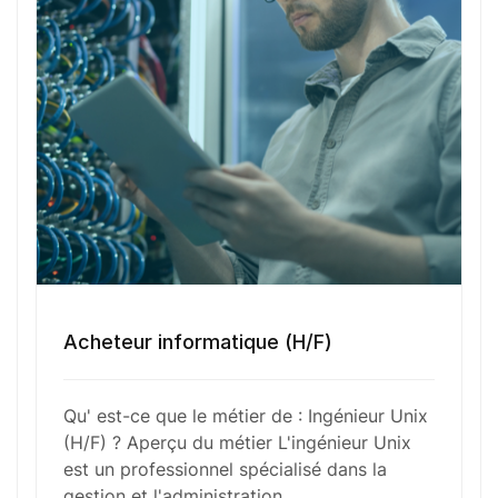
des données. Il joue un rôle crucial dans le
diagnostic et la résolution des problèmes
techniques, tout en supportant les équipes de
développement et d’exploitation. Grâce à ses
compétences pointues en scripting et à une
connaissance approfondie des environnements
Unix, il assure la disponibilité et la fiabilité des
infrastructures informatiques de l’entreprise.
Fonctions Principales
Acheteur informatique (H/F)
Qu' est-ce que le métier de : Ingénieur Unix
Compétences Requises
(H/F) ? Aperçu du métier L'ingénieur Unix
est un professionnel spécialisé dans la
gestion et l'administration…