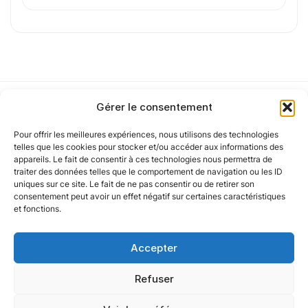
J'
accepte les
mentions légales
et la
politique
de confidentialité
.
Cet article a été partiellement rédigé à l’aide d’une intelligence artificielle et
Gérer le consentement
vérifié par un auteur humain.
Pour offrir les meilleures expériences, nous utilisons des technologies
Notre politique
telles que les cookies pour stocker et/ou accéder aux informations des
appareils. Le fait de consentir à ces technologies nous permettra de
traiter des données telles que le comportement de navigation ou les ID
uniques sur ce site. Le fait de ne pas consentir ou de retirer son
Nos agences
consentement peut avoir un effet négatif sur certaines caractéristiques
et fonctions.
Nos autres marques
Accepter
Nos réseaux
Refuser