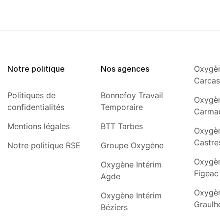
Notre politique
Nos agences
Oxygèn
Carca
Politiques de
Bonnefoy Travail
Oxygèn
confidentialités
Temporaire
Carma
Mentions légales
BTT Tarbes
Oxygèn
Castre
Notre politique RSE
Groupe Oxygène
Oxygèn
Oxygène Intérim
Figeac
Agde
Oxygèn
Oxygène Intérim
Graulh
Béziers