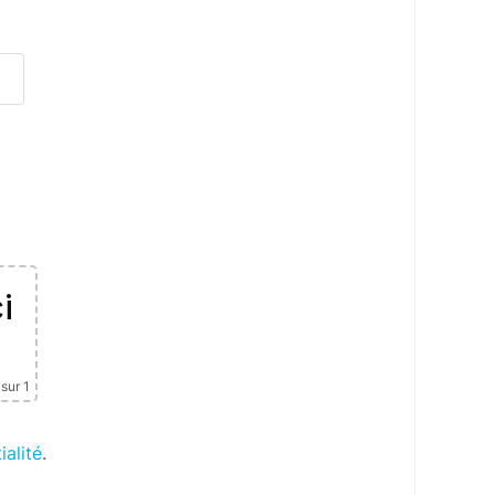
i
sur 1
ialité
.