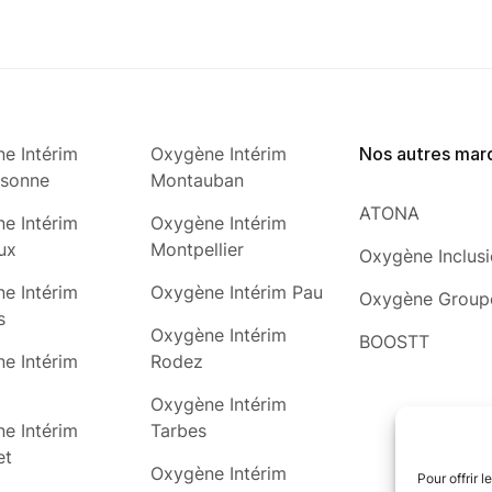
e Intérim
Oxygène Intérim
Nos autres mar
ssonne
Montauban
ATONA
e Intérim
Oxygène Intérim
ux
Montpellier
Oxygène Inclus
e Intérim
Oxygène Intérim Pau
Oxygène Group
s
Oxygène Intérim
BOOSTT
e Intérim
Rodez
Oxygène Intérim
e Intérim
Tarbes
et
Oxygène Intérim
Pour offrir 