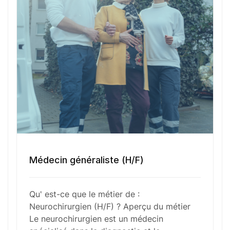
Votre e-mail
Numéro de téléphone
Sélectionner une agence Oxygène Intérim/ BTT
Votre CV
Médecin généraliste (H/F)
Glisser & déposer les fichiers ici
Qu' est-ce que le métier de :
ou
Neurochirurgien (H/F) ? Aperçu du métier
Parcourir les fichiers
Le neurochirurgien est un médecin
0
sur 1