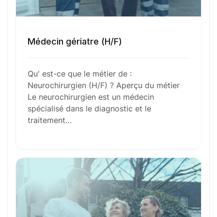
Envie de commencer
Médecin gériatre (H/F)
l’aventure avec
nous
?
Qu' est-ce que le métier de :
Neurochirurgien (H/F) ? Aperçu du métier
N’attendez plus !
Le neurochirurgien est un médecin
spécialisé dans le diagnostic et le
Déposez votre
candidature
traitement…
spontanée
Votre nom