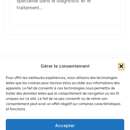
spécialisé dans le diagnostic et le
traitement…
J'
accepte les
mentions légales
et la
politique
de confidentialité
.
Cet article a été partiellement rédigé à l’aide d’une intelligence artificielle et
vérifié par un auteur humain.
Gérer le consentement
Pour offrir les meilleures expériences, nous utilisons des technologies
Notre politique
telles que les cookies pour stocker et/ou accéder aux informations des
appareils. Le fait de consentir à ces technologies nous permettra de
traiter des données telles que le comportement de navigation ou les ID
uniques sur ce site. Le fait de ne pas consentir ou de retirer son
Nos agences
consentement peut avoir un effet négatif sur certaines caractéristiques
et fonctions.
Nos autres marques
Accepter