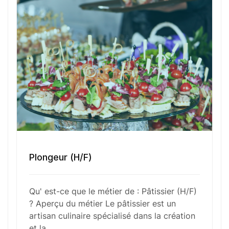
responsabilités incluent la sélection des
ingrédients, la maîtrise des techniques de
préparation et de cuisson, ainsi que la décoration
précise et esthétique des produits finis. Innovant
constamment pour proposer des créations
originales tout en respectant les classiques, le
pâtissier veille également au respect des normes
d’hygiène et de sécurité alimentaire.
Fonctions Principales
Plongeur (H/F)
Qu' est-ce que le métier de : Pâtissier (H/F)
Compétences Requises
? Aperçu du métier Le pâtissier est un
artisan culinaire spécialisé dans la création
et la…