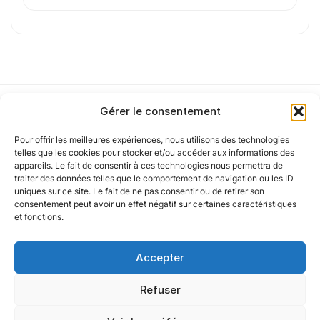
J'
accepte les
mentions légales
et la
politique
de confidentialité
.
Cet article a été partiellement rédigé à l’aide d’une intelligence artificielle et
Gérer le consentement
vérifié par un auteur humain.
Pour offrir les meilleures expériences, nous utilisons des technologies
Notre politique
telles que les cookies pour stocker et/ou accéder aux informations des
appareils. Le fait de consentir à ces technologies nous permettra de
traiter des données telles que le comportement de navigation ou les ID
uniques sur ce site. Le fait de ne pas consentir ou de retirer son
Nos agences
consentement peut avoir un effet négatif sur certaines caractéristiques
et fonctions.
Nos autres marques
Accepter
Nos réseaux
Refuser