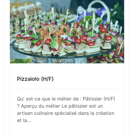
Numéro de téléphone
Sélectionner une agence Oxygène Intérim/ BTT
Pizzaiolo (H/F)
Votre CV
Qu' est-ce que le métier de : Pâtissier (H/F)
Glisser & déposer les fichiers ici
? Aperçu du métier Le pâtissier est un
ou
artisan culinaire spécialisé dans la création
Parcourir les fichiers
et la…
0
sur 1