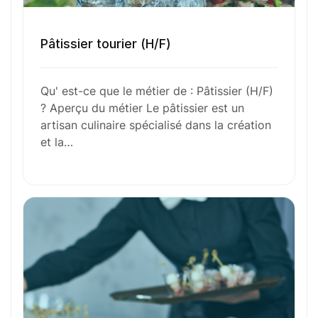
Envie de commencer
Pâtissier tourier (H/F)
l’aventure avec
nous
?
Qu' est-ce que le métier de : Pâtissier (H/F)
? Aperçu du métier Le pâtissier est un
N’attendez plus !
artisan culinaire spécialisé dans la création
et la…
Déposez votre
candidature
spontanée
Votre nom
Votre e-mail