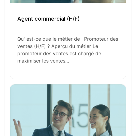
Agent commercial (H/F)
Envie de commencer
Qu' est-ce que le métier de : Promoteur des
l’aventure avec
nous
?
ventes (H/F) ? Aperçu du métier Le
promoteur des ventes est chargé de
N’attendez plus !
maximiser les ventes…
Déposez votre
candidature
spontanée
Votre nom