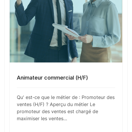
Votre e-mail
Numéro de téléphone
Sélectionner une agence Oxygène Intérim/ BTT
Animateur commercial (H/F)
Votre CV
Qu' est-ce que le métier de : Promoteur des
ventes (H/F) ? Aperçu du métier Le
Glisser & déposer les fichiers ici
promoteur des ventes est chargé de
ou
maximiser les ventes…
Parcourir les fichiers
0
sur 1