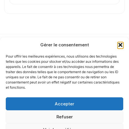
J'
accepte les
mentions légales
et la
politique
de confidentialité
.
Gérer le consentement
Cet article a été partiellement rédigé à l’aide d’une intelligence artificielle et
vérifié par un auteur humain.
Pour offrir les meilleures expériences, nous utilisons des technologies
Notre politique
telles que les cookies pour stocker et/ou accéder aux informations des
appareils. Le fait de consentir à ces technologies nous permettra de
traiter des données telles que le comportement de navigation ou les ID
uniques sur ce site. Le fait de ne pas consentir ou de retirer son
Nos agences
consentement peut avoir un effet négatif sur certaines caractéristiques
et fonctions.
Nos autres marques
Accepter
Nos réseaux
Refuser