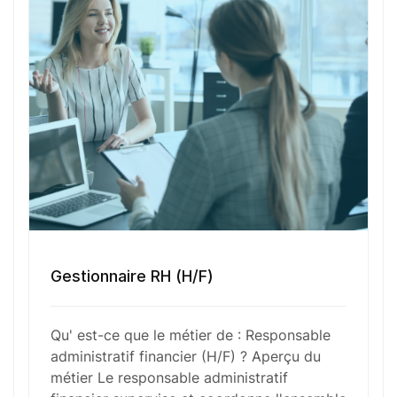
Votre nom
Votre e-mail
Numéro de téléphone
Sélectionner une agence Oxygène Intérim/ BTT
Gestionnaire RH (H/F)
Qu' est-ce que le métier de : Responsable
Votre CV
administratif financier (H/F) ? Aperçu du
métier Le responsable administratif
Glisser & déposer les fichiers ici