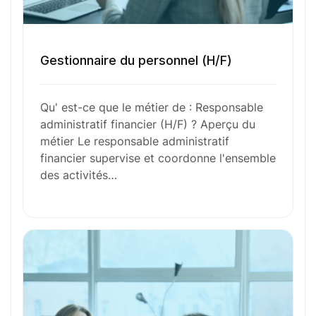
Ces métiers peuvent vous intéresser
Toutes nos fiches métiers
Gestionnaire du personnel (H/F)
Qu' est-ce que le métier de : Responsable
Envie de commencer
administratif financier (H/F) ? Aperçu du
métier Le responsable administratif
l’aventure avec
nous
?
financier supervise et coordonne l'ensemble
des activités…
N’attendez plus !
Déposez votre
candidature
spontanée