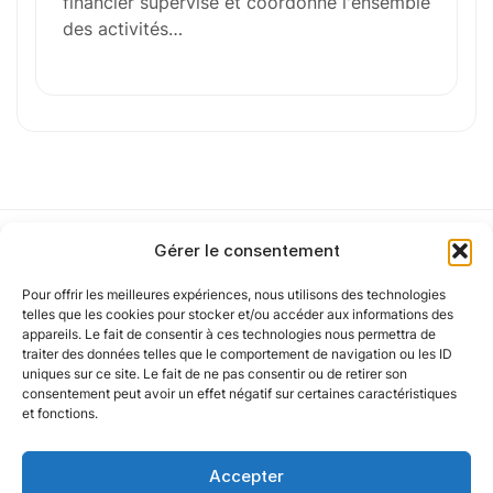
financier supervise et coordonne l'ensemble
ou
des activités…
Parcourir les fichiers
0
sur 1
J'
accepte les
mentions légales
et la
politique
de confidentialité
.
Gérer le consentement
Cet article a été partiellement rédigé à l’aide d’une intelligence artificielle et
Pour offrir les meilleures expériences, nous utilisons des technologies
vérifié par un auteur humain.
Notre politique
telles que les cookies pour stocker et/ou accéder aux informations des
appareils. Le fait de consentir à ces technologies nous permettra de
traiter des données telles que le comportement de navigation ou les ID
uniques sur ce site. Le fait de ne pas consentir ou de retirer son
Nos agences
consentement peut avoir un effet négatif sur certaines caractéristiques
et fonctions.
Nos autres marques
Accepter