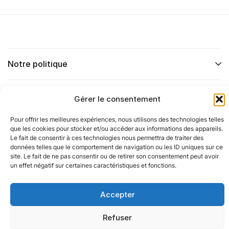
Notre politique
Nos agences
Gérer le consentement
Pour offrir les meilleures expériences, nous utilisons des technologies telles
Nos autres marques
que les cookies pour stocker et/ou accéder aux informations des appareils.
Le fait de consentir à ces technologies nous permettra de traiter des
données telles que le comportement de navigation ou les ID uniques sur ce
Nos réseaux
Alerte emploi
site. Le fait de ne pas consentir ou de retirer son consentement peut avoir
un effet négatif sur certaines caractéristiques et fonctions.
Inscrivez-vous pour recevoir des alertes
instantanées sur les nouveaux emplois
Accepter
@ 2025 Oxygène Groupe. Tous droits réservés.
pertinents directement dans votre boîte
aux lettres électronique.
Refuser