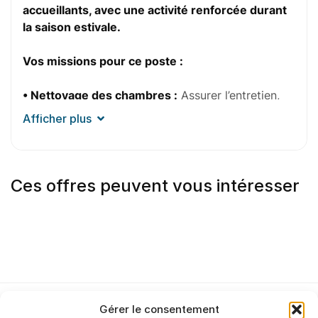
accueillants, avec une activité renforcée durant
la saison estivale.
Vos missions pour ce poste :
• Nettoyage des chambres :
Assurer l’entretien,
faire les recouches.
Afficher plus
•
Entretien courant et remise en état :
Réaliser
les opérations de nettoyage nécessaires pour
maintenir un haut niveau de propreté.
Ces offres peuvent vous intéresser
• Respect des normes d’hygiène :
Appliquer les
consignes de sécurité et utiliser les produits et
matériels adaptés.
Le profil pour ce poste :
•
Expérience obligatoire
: Vous justifiez d’une
Gérer le consentement
expérience réussie sur un poste d’agent d’entretien