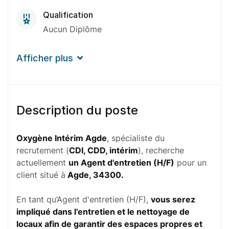
Qualification
Aucun Diplôme
Expérience
Afficher plus
1-2 Ans
Durée de mission
Description du poste
1 À 3 Mois
Oxygène Intérim Agde
, spécialiste du
recrutement (
CDI, CDD, intérim
), recherche
actuellement
un Agent d'entretien (H/F)
pour un
client situé à
Agde, 34300.
En tant qu’Agent d'entretien (H/F),
vous serez
impliqué dans l’entretien et le nettoyage de
locaux afin de garantir des espaces propres et