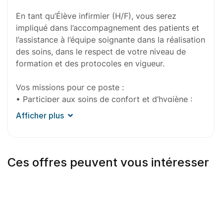
En tant qu’Élève infirmier (H/F), vous serez
impliqué dans l’accompagnement des patients et
l’assistance à l’équipe soignante dans la réalisation
des soins, dans le respect de votre niveau de
formation et des protocoles en vigueur.
Vos missions pour ce poste :
• Participer aux soins de confort et d’hygiène :
Accompagner les patients dans les actes de la vie
Afficher plus
quotidienne, contribuer à leur bien-être et veiller à
leur confort.
• Assister l’équipe soignante : Collaborer avec les
Ces offres peuvent vous intéresser
infirmiers et aides-soignants dans la prise en
charge des patients et participer aux activités de
soins selon vos compétences acquises.
• Observer et transmettre les informations :