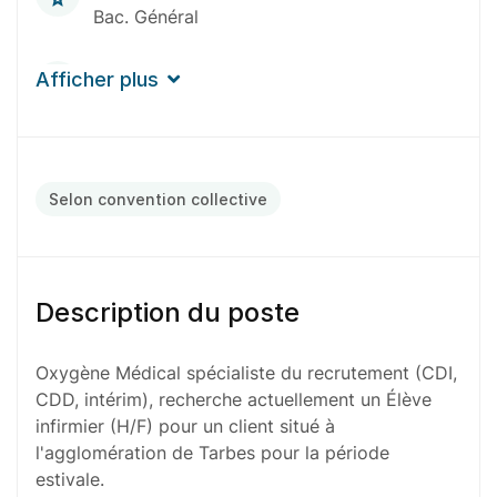
Bac. Général
Expérience
Afficher plus
0-1 An
Durée de mission
1 À 4 Semaines
Selon convention collective
Description du poste
Oxygène Médical spécialiste du recrutement (CDI,
CDD, intérim), recherche actuellement un Élève
infirmier (H/F) pour un client situé à
l'agglomération de Tarbes pour la période
estivale.