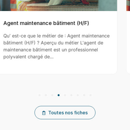
/F)
Aide Couvreur (H/F)
t maintenance
Qu' est-ce que le métier de : Aide 
L'agent de
(H/F) ? Aperçu du métier L'aide cou
ssionnel
le couvreur principal dans l’installat
réparation et…
Toutes nos fiches