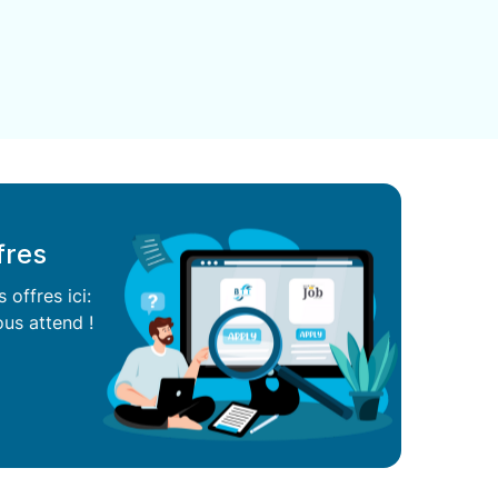
fres
offres ici:
us attend !