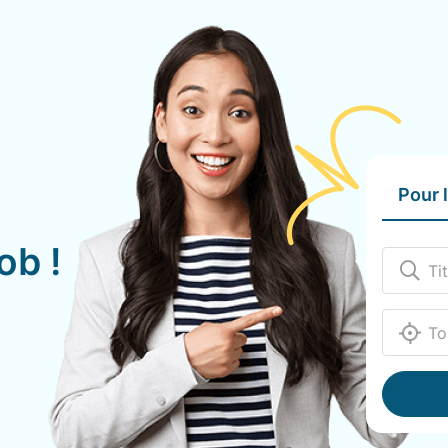
Pour 
ob !