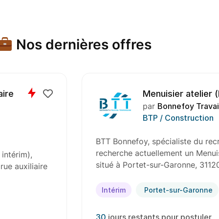
Nos dernières offres
aire
Menuisier atelier 
par
Bonnefoy Travai
BTP / Construction
BTT Bonnefoy, spécialiste du rec
recherche actuellement un Menuisi
intérim),
situé à Portet-sur-Garonne, 3112
ue auxiliaire
Intérim
Portet-sur-Garonne
30
jours restants pour postuler