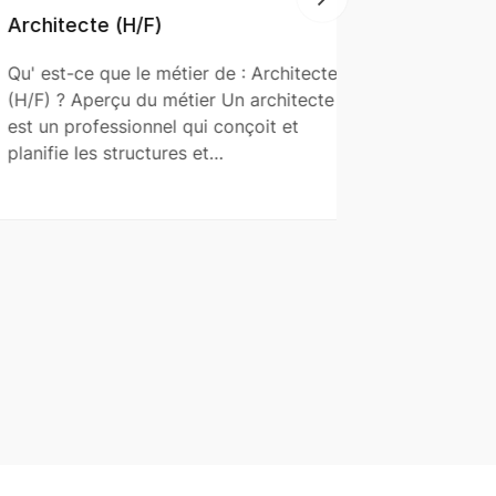
ecte (H/F)
Ascensorist
ce que le métier de : Architecte
Qu' est-ce que
 Aperçu du métier Un architecte
(H/F) ? Aperçu
rofessionnel qui conçoit et
est un profes
 les structures et…
l'installation,