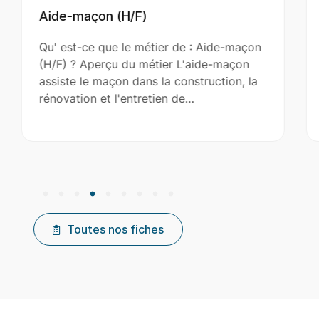
ide-maçon (H/F)
Archit
u' est-ce que le métier de : Aide-maçon
Qu' est-
H/F) ? Aperçu du métier L'aide-maçon
(H/F) ?
ssiste le maçon dans la construction, la
est un p
énovation et l'entretien de…
planifie
Toutes nos fiches