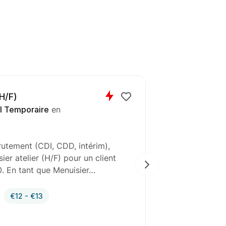
(H/F)
l Temporaire
en
rutement (CDI, CDD, intérim),
Bonnefoy Tra
er atelier (H/F) pour un client
recrutement 
0. En tant que Menuisier…
chaudronnier 
aéronautiqu
€12 - €13
Intérim