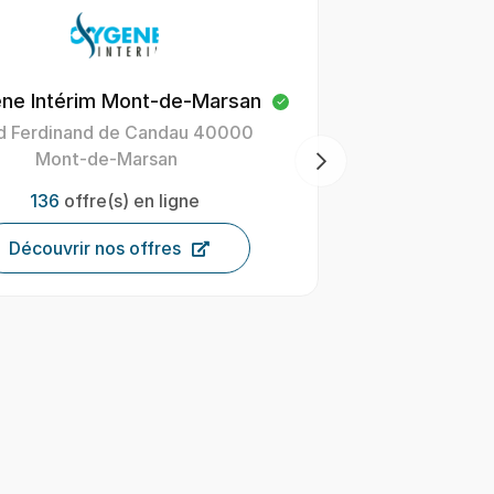
ne Intérim Mont-de-Marsan
Bonnefoy
d Ferdinand de Candau 40000
418 avenue 
Mont-de-Marsan
3
136
offre(s) en ligne
Décou
Découvrir nos offres