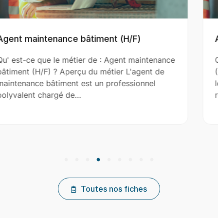
F)
Aide Couvreur (H/F)
maintenance
Qu' est-ce que le métier de : Aide C
agent de
(H/F) ? Aperçu du métier L'aide couvr
ionnel
le couvreur principal dans l’installatio
réparation et…
Toutes nos fiches