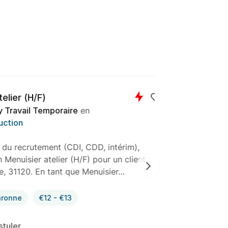
(H/F)
l Temporaire
en
rutement (CDI, CDD, intérim),
Bonnefoy Tra
er atelier (H/F) pour un client
recrutement 
0. En tant que Menuisier…
chaudronnier 
aéronautiqu
€12 - €13
Intérim