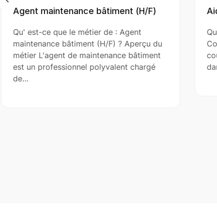
Aide Couvreur (H/F)
Qu' est-ce que le métier de : Aide
du
Couvreur (H/F) ? Aperçu du métier L'aide
t
couvreur assiste le couvreur principal
dans l’installation, la réparation et…