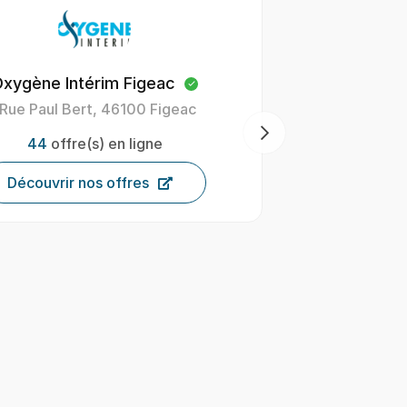
ne Intérim Mont-de-Marsan
Bonnefoy
d Ferdinand de Candau 40000
418 avenue 
Mont-de-Marsan
3
136
offre(s) en ligne
Décou
Découvrir nos offres