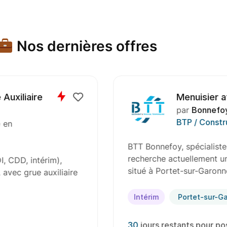
Nos dernières offres
aire
Menuisier atelier 
par
Bonnefoy Travai
BTP / Construction
BTT Bonnefoy, spécialiste du rec
recherche actuellement un Menuisi
intérim),
situé à Portet-sur-Garonne, 3112
ue auxiliaire
Intérim
Portet-sur-Garonne
30
jours restants pour postuler