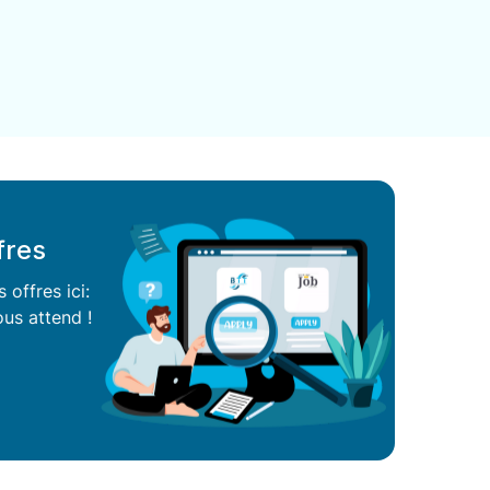
fres
offres ici:
us attend !