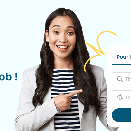
Pour 
ob !