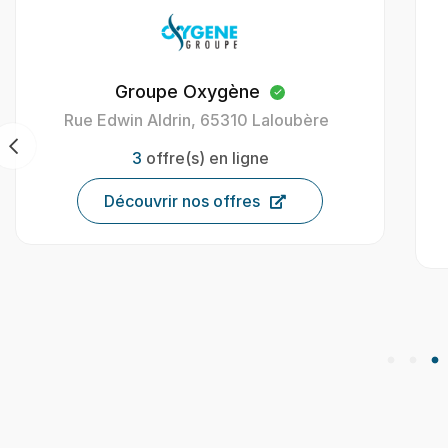
Oxygène Intérim Carcassonne
40 Av. Henri Gout, 11000 Carcassonne,
France
9
offre(s) en ligne
Découvrir nos offres