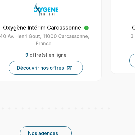
Oxygène Intérim Figeac
Oxygè
3 Rue Paul Bert, 46100 Figeac
4 B
44
offre(s) en ligne
Découvrir nos offres
Nos agences