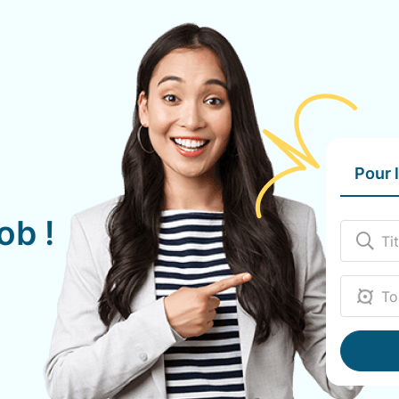
Pour 
ob !