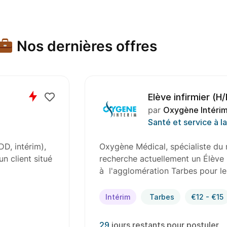
Nos dernières offres
Infirmier (H/F)
par
Oxygène Intérim
Santé et service à l
D, intérim),
Oxygène Médical spécialiste du r
n client situé
recherche actuellement un Infirmi
Auch. En tant qu’Infirmier (H/F),
Intérim
Auch
€12 - €15
29
jours restants pour postuler