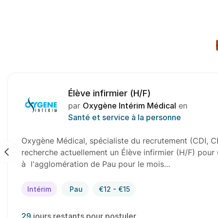
Elève infirmier (H/F)
par
Oxygène Intérim Médical
en
Santé et service à la personne
Oxygène Médical, spécialiste du recrutement (CDI, CD
recherche actuellement un Élève infirmier (H/F) pour u
à l'agglomération Tarbes pour le mois d'aout…
Intérim
Tarbes
€12 - €15
29
jours restants pour postuler