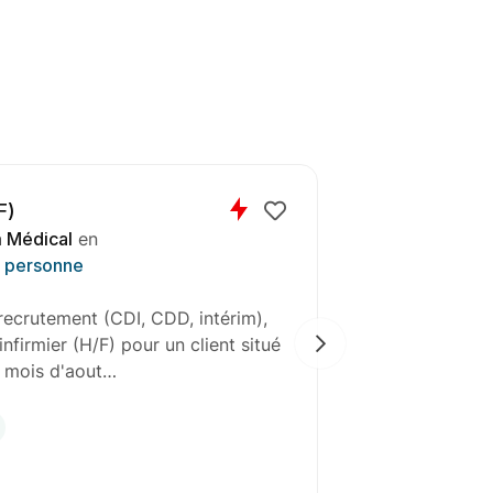
 Médical
en
a personne
ecrutement (CDI, CDD, intérim),
Oxygène Médi
er (H/F) pour un client situé à
recherche act
 vous serez…
à Luz-Saint-
Intérim
29
jours rest