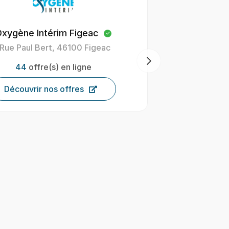
xygène Intérim Figeac
Oxygène In
 Rue Paul Bert, 46100 Figeac
4 Bd Ferd
M
44
offre(s) en ligne
13
Découvrir nos offres
Décou