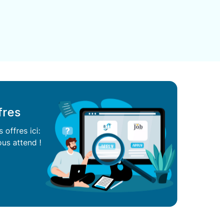
fres
offres ici:
us attend !