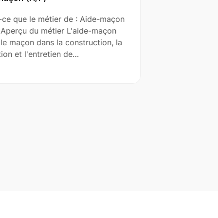
-ce que le métier de : Aide-maçon
Qu' est-ce qu
 Aperçu du métier L'aide-maçon
(H/F) ? Aperç
 le maçon dans la construction, la
est un profes
ion et l'entretien de…
planifie les s