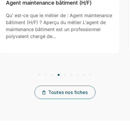
H/F)
Aide Couvreur (H/F)
t maintenance
Qu' est-ce que le métier de : Aide
 L'agent de
(H/F) ? Aperçu du métier L'aide co
ssionnel
le couvreur principal dans l’installat
réparation et…
Toutes nos fiches