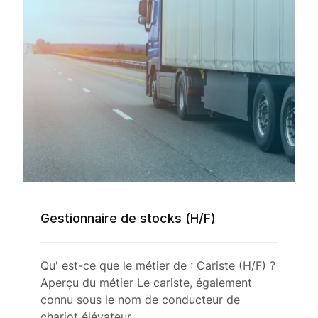
transpalettes. Le cariste veille au chargement et
au déchargement des marchandises, à leur
transport sécurisé à l’intérieur de l’entrepôt et au
maintien de l’ordre dans les zones de stockage. En
outre, il effectue des contrôles réguliers pour
s’assurer du bon fonctionnement des équipements
et respecte scrupuleusement les règles de
sécurité pour éviter les accidents.
Fonctions Principales
Gestionnaire de stocks (H/F)
Qu' est-ce que le métier de : Cariste (H/F) ?
Compétences Requises
Aperçu du métier Le cariste, également
connu sous le nom de conducteur de
chariot élévateur,…