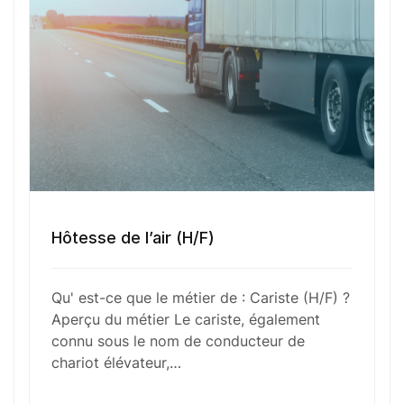
Numéro de téléphone
Sélectionner une agence Oxygène Intérim/ BTT
Hôtesse de l’air (H/F)
Votre CV
Qu' est-ce que le métier de : Cariste (H/F) ?
Glisser & déposer les fichiers ici
Aperçu du métier Le cariste, également
ou
connu sous le nom de conducteur de
Parcourir les fichiers
chariot élévateur,…
0
sur 1