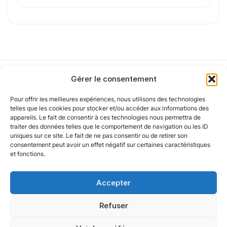
J'
accepte les
mentions légales
et la
politique
de confidentialité
.
Cet article a été partiellement rédigé à l’aide d’une intelligence artificielle et
Gérer le consentement
vérifié par un auteur humain.
Pour offrir les meilleures expériences, nous utilisons des technologies
Notre politique
telles que les cookies pour stocker et/ou accéder aux informations des
appareils. Le fait de consentir à ces technologies nous permettra de
traiter des données telles que le comportement de navigation ou les ID
uniques sur ce site. Le fait de ne pas consentir ou de retirer son
Nos agences
consentement peut avoir un effet négatif sur certaines caractéristiques
et fonctions.
Nos autres marques
Accepter
Nos réseaux
Refuser