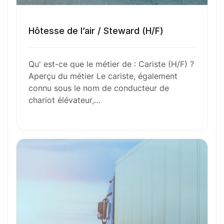
Envie de commencer
Hôtesse de l’air / Steward (H/F)
l’aventure avec
nous
?
Qu' est-ce que le métier de : Cariste (H/F) ?
Aperçu du métier Le cariste, également
N’attendez plus !
connu sous le nom de conducteur de
chariot élévateur,…
Déposez votre
candidature
spontanée
Votre nom
Votre e-mail