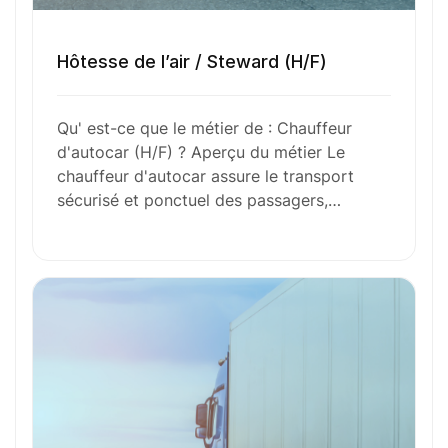
Envie de commencer
Hôtesse de l’air / Steward (H/F)
l’aventure avec
nous
?
Qu' est-ce que le métier de : Chauffeur
N’attendez plus !
d'autocar (H/F) ? Aperçu du métier Le
chauffeur d'autocar assure le transport
Déposez votre
candidature
sécurisé et ponctuel des passagers,…
spontanée
Votre nom
Votre e-mail