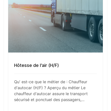
Numéro de téléphone
Sélectionner une agence Oxygène Intérim/ BTT
Votre CV
Hôtesse de l’air (H/F)
Glisser & déposer les fichiers ici
Qu' est-ce que le métier de : Chauffeur
ou
d'autocar (H/F) ? Aperçu du métier Le
Parcourir les fichiers
chauffeur d'autocar assure le transport
0
sur 1
sécurisé et ponctuel des passagers,…
J'
accepte les
mentions légales
et la
politique