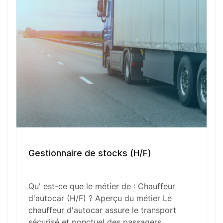
des passagers. Il doit vérifier l’état de l’autocar
avant chaque départ, s’assurer du bon
fonctionnement des équipements de sécurité et
gérer les situations imprévues avec
professionnalisme. L’écoute, la vigilance et le
respect des réglementations routières sont des
compétences essentielles pour ce métier.
Fonctions Principales
Gestionnaire de stocks (H/F)
Compétences Requises
Qu' est-ce que le métier de : Chauffeur
d'autocar (H/F) ? Aperçu du métier Le
chauffeur d'autocar assure le transport
Outils et Technologies ️
sécurisé et ponctuel des passagers,…