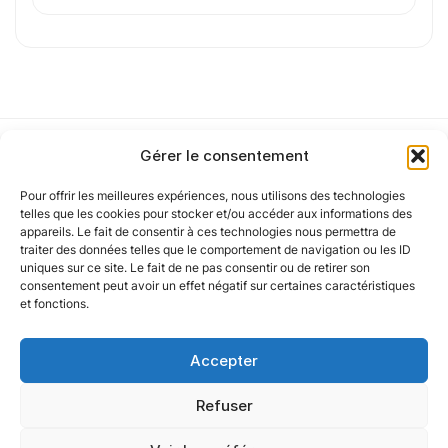
de confidentialité
.
Cet article a été partiellement rédigé à l’aide d’une intelligence artificielle et
vérifié par un auteur humain.
Gérer le consentement
Pour offrir les meilleures expériences, nous utilisons des technologies
Notre politique
telles que les cookies pour stocker et/ou accéder aux informations des
appareils. Le fait de consentir à ces technologies nous permettra de
traiter des données telles que le comportement de navigation ou les ID
uniques sur ce site. Le fait de ne pas consentir ou de retirer son
Nos agences
consentement peut avoir un effet négatif sur certaines caractéristiques
et fonctions.
Nos autres marques
Accepter
Nos réseaux
Refuser