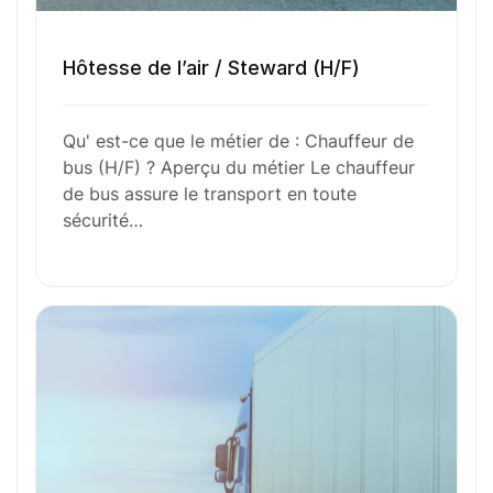
Déposez votre
candidature
Hôtesse de l’air / Steward (H/F)
spontanée
Qu' est-ce que le métier de : Chauffeur de
bus (H/F) ? Aperçu du métier Le chauffeur
de bus assure le transport en toute
Votre nom
sécurité…
Votre e-mail
Numéro de téléphone