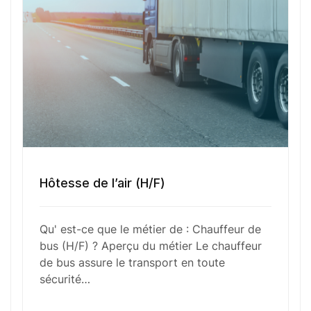
Sélectionner une agence Oxygène Intérim/ BTT
Votre CV
Glisser & déposer les fichiers ici
ou
Parcourir les fichiers
0
sur 1
Hôtesse de l’air (H/F)
J'
accepte les
mentions légales
et la
politique
de confidentialité
.
Qu' est-ce que le métier de : Chauffeur de
bus (H/F) ? Aperçu du métier Le chauffeur
de bus assure le transport en toute
sécurité…
Cet article a été partiellement rédigé à l’aide d’une intelligence artificielle et
vérifié par un auteur humain.