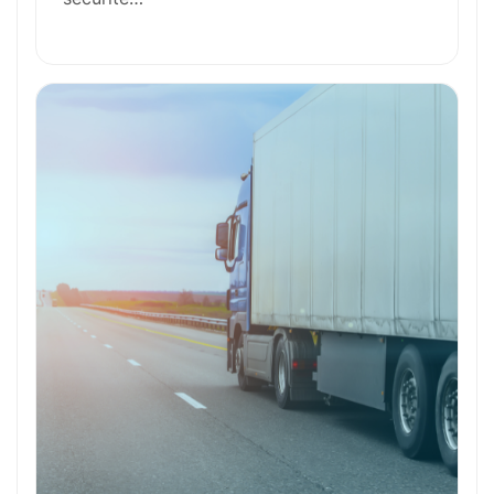
Perspectives de carrière
Avantages
Ces métiers peuvent vous intéresser
Toutes nos fiches métiers
Envie de commencer
l’aventure avec
nous
?
N’attendez plus !