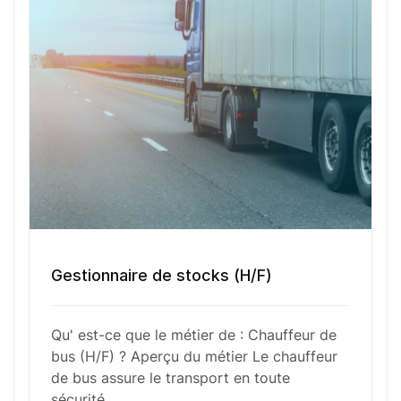
besoin pour maintenir un environnement serein.
Fonctions Principales
Compétences Requises
Outils et Technologies ️
Gestionnaire de stocks (H/F)
Qu' est-ce que le métier de : Chauffeur de
Formation et Qualifications
bus (H/F) ? Aperçu du métier Le chauffeur
de bus assure le transport en toute
sécurité…