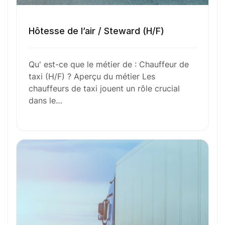
Hôtesse de l’air / Steward (H/F)
Toutes nos fiches métiers
Qu' est-ce que le métier de : Chauffeur de
Envie de commencer
taxi (H/F) ? Aperçu du métier Les
chauffeurs de taxi jouent un rôle crucial
dans le…
l’aventure avec
nous
?
N’attendez plus !
Déposez votre
candidature
spontanée
Votre nom