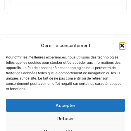
ou
Parcourir les fichiers
0
sur 1
J'
accepte les
mentions légales
et la
politique
de confidentialité
.
Gérer le consentement
Pour offrir les meilleures expériences, nous utilisons des technologies
Notre politique
telles que les cookies pour stocker et/ou accéder aux informations des
appareils. Le fait de consentir à ces technologies nous permettra de
Cet article a été partiellement rédigé à l’aide d’une intelligence artificielle et
traiter des données telles que le comportement de navigation ou les ID
vérifié par un auteur humain.
uniques sur ce site. Le fait de ne pas consentir ou de retirer son
Nos agences
consentement peut avoir un effet négatif sur certaines caractéristiques
et fonctions.
Nos autres marques
Accepter
Nos réseaux
Refuser