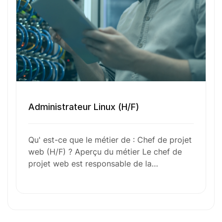
Numéro de téléphone
Sélectionner une agence Oxygène Intérim/ BTT
Administrateur Linux (H/F)
Qu' est-ce que le métier de : Chef de projet
Votre CV
web (H/F) ? Aperçu du métier Le chef de
projet web est responsable de la…
Glisser & déposer les fichiers ici
ou
Parcourir les fichiers
0
sur 1