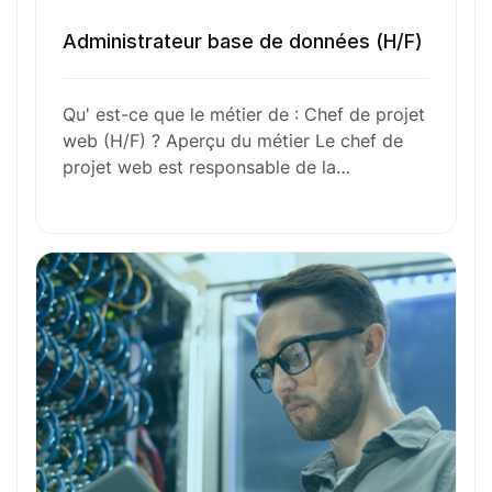
Administrateur base de données (H/F)
Envie de commencer
Qu' est-ce que le métier de : Chef de projet
l’aventure avec
nous
?
web (H/F) ? Aperçu du métier Le chef de
projet web est responsable de la…
N’attendez plus !
Déposez votre
candidature
spontanée
Votre nom
Votre e-mail