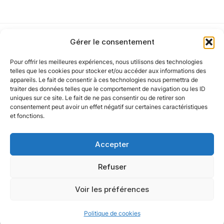
J'
accepte les
mentions légales
et la
politique
de confidentialité
.
Gérer le consentement
Pour offrir les meilleures expériences, nous utilisons des technologies
Notre politique
telles que les cookies pour stocker et/ou accéder aux informations des
Cet article a été partiellement rédigé à l’aide d’une intelligence artificielle et
appareils. Le fait de consentir à ces technologies nous permettra de
vérifié par un auteur humain.
traiter des données telles que le comportement de navigation ou les ID
uniques sur ce site. Le fait de ne pas consentir ou de retirer son
Nos agences
consentement peut avoir un effet négatif sur certaines caractéristiques
et fonctions.
Nos autres marques
Accepter
Nos réseaux
Refuser
Voir les préférences
@ 2025 Oxygène Groupe. Tous droits réservés.
Politique de cookies