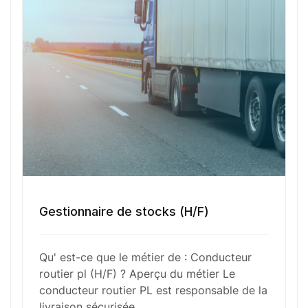
réglementations en matière de conduite et de
repos. Son rôle inclut également la gestion des
documents de transport, le chargement et le
déchargement des marchandises, ainsi qu’une
communication régulière avec les clients et
l’entreprise pour assurer un service efficace et
fiable.
Fonctions Principales
Gestionnaire de stocks (H/F)
Compétences Requises
Qu' est-ce que le métier de : Conducteur
routier pl (H/F) ? Aperçu du métier Le
conducteur routier PL est responsable de la
Outils et Technologies ️
livraison sécurisée…