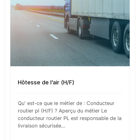
Numéro de téléphone
Sélectionner une agence Oxygène Intérim/ BTT
Votre CV
Hôtesse de l’air (H/F)
Glisser & déposer les fichiers ici
Qu' est-ce que le métier de : Conducteur
ou
routier pl (H/F) ? Aperçu du métier Le
Parcourir les fichiers
conducteur routier PL est responsable de la
0
sur 1
livraison sécurisée…
J'
accepte les
mentions légales
et la
politique