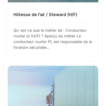
Envie de commencer
Hôtesse de l’air / Steward (H/F)
l’aventure avec
nous
?
Qu' est-ce que le métier de : Conducteur
N’attendez plus !
routier pl (H/F) ? Aperçu du métier Le
conducteur routier PL est responsable de la
Déposez votre
candidature
livraison sécurisée…
spontanée
Votre nom
Votre e-mail