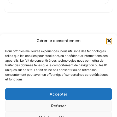
de confidentialité
.
Cet article a été partiellement rédigé à l’aide d’une intelligence artificielle et
vérifié par un auteur humain.
Gérer le consentement
Pour offrir les meilleures expériences, nous utilisons des technologies
Notre politique
telles que les cookies pour stocker et/ou accéder aux informations des
appareils. Le fait de consentir à ces technologies nous permettra de
traiter des données telles que le comportement de navigation ou les ID
uniques sur ce site. Le fait de ne pas consentir ou de retirer son
Nos agences
consentement peut avoir un effet négatif sur certaines caractéristiques
et fonctions.
Nos autres marques
Accepter
Nos réseaux
Refuser