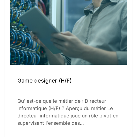
Numéro de téléphone
Sélectionner une agence Oxygène Intérim/ BTT
Game designer (H/F)
Votre CV
Qu' est-ce que le métier de : Directeur
Glisser & déposer les fichiers ici
informatique (H/F) ? Aperçu du métier Le
ou
directeur informatique joue un rôle pivot en
Parcourir les fichiers
supervisant l'ensemble des…
0
sur 1