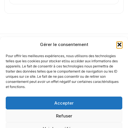
J'
accepte les
mentions légales
et la
politique
de confidentialité
.
Cet article a été partiellement rédigé à l’aide d’une intelligence artificielle et
Gérer le consentement
vérifié par un auteur humain.
Pour offrir les meilleures expériences, nous utilisons des technologies
Notre politique
telles que les cookies pour stocker et/ou accéder aux informations des
appareils. Le fait de consentir à ces technologies nous permettra de
traiter des données telles que le comportement de navigation ou les ID
uniques sur ce site. Le fait de ne pas consentir ou de retirer son
Nos agences
consentement peut avoir un effet négatif sur certaines caractéristiques
et fonctions.
Nos autres marques
Accepter
Nos réseaux
Refuser