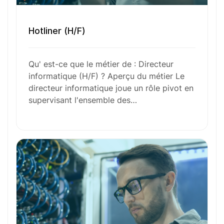
Envie de commencer
Hotliner (H/F)
l’aventure avec
nous
?
Qu' est-ce que le métier de : Directeur
informatique (H/F) ? Aperçu du métier Le
N’attendez plus !
directeur informatique joue un rôle pivot en
supervisant l'ensemble des…
Déposez votre
candidature
spontanée
Votre nom
Votre e-mail