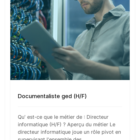
élabore des stratégies IT alignées avec les
objectifs d’affaires et veille à la mise en œuvre de
solutions technologiques performantes. Ses
responsabilités incluent également la gestion des
infrastructures matérielles et logicielles, la
planification des budgets IT, ainsi que la
supervision des projets de développement et de
transformation digitale.
Fonctions Principales
Documentaliste ged (H/F)
Qu' est-ce que le métier de : Directeur
Compétences Requises
informatique (H/F) ? Aperçu du métier Le
directeur informatique joue un rôle pivot en
supervisant l'ensemble des…