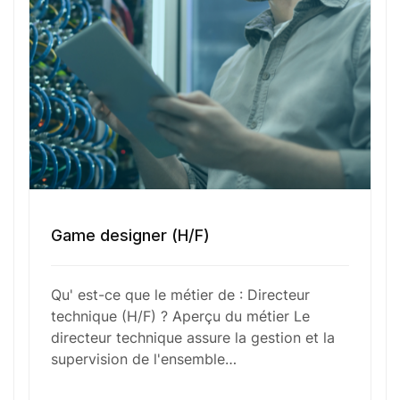
Numéro de téléphone
Sélectionner une agence Oxygène Intérim/ BTT
Votre CV
Game designer (H/F)
Glisser & déposer les fichiers ici
ou
Qu' est-ce que le métier de : Directeur
Parcourir les fichiers
technique (H/F) ? Aperçu du métier Le
0
sur 1
directeur technique assure la gestion et la
supervision de l'ensemble…
J'
accepte les
mentions légales
et la
politique
de confidentialité
.