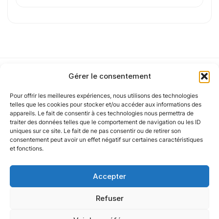
Cet article a été partiellement rédigé à l’aide d’une intelligence artificielle et
vérifié par un auteur humain.
Gérer le consentement
Pour offrir les meilleures expériences, nous utilisons des technologies
Notre politique
telles que les cookies pour stocker et/ou accéder aux informations des
appareils. Le fait de consentir à ces technologies nous permettra de
traiter des données telles que le comportement de navigation ou les ID
uniques sur ce site. Le fait de ne pas consentir ou de retirer son
Nos agences
consentement peut avoir un effet négatif sur certaines caractéristiques
et fonctions.
Nos autres marques
Accepter
Nos réseaux
Refuser