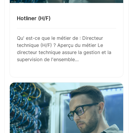
Envie de commencer
l’aventure avec
nous
?
Hotliner (H/F)
N’attendez plus !
Qu' est-ce que le métier de : Directeur
technique (H/F) ? Aperçu du métier Le
Déposez votre
candidature
directeur technique assure la gestion et la
supervision de l'ensemble…
spontanée
Votre nom
Votre e-mail