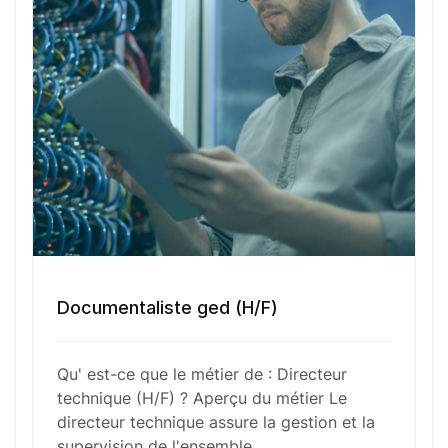
en place de stratégies d’innovation, le maintien de
la qualité des produits et services, ainsi que la
résolution des problèmes techniques. Le directeur
technique collabore étroitement avec les autres
départements pour garantir que les projets
respectent les budgets et les délais impartis.
Fonctions Principales
Documentaliste ged (H/F)
Compétences Requises
Qu' est-ce que le métier de : Directeur
technique (H/F) ? Aperçu du métier Le
Outils et Technologies ️
directeur technique assure la gestion et la
supervision de l'ensemble…