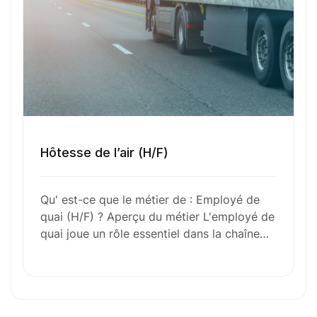
Votre e-mail
Numéro de téléphone
Sélectionner une agence Oxygène Intérim/ BTT
Hôtesse de l’air (H/F)
Qu' est-ce que le métier de : Employé de
quai (H/F) ? Aperçu du métier L'employé de
Votre CV
quai joue un rôle essentiel dans la chaîne…
Glisser & déposer les fichiers ici
ou
Parcourir les fichiers
0
sur 1