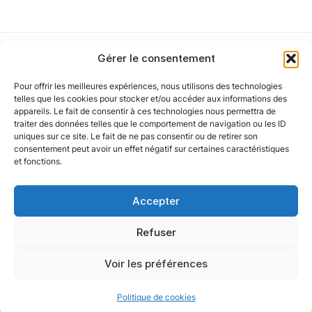
J'
accepte les
mentions légales
et la
politique
de confidentialité
.
Gérer le consentement
Pour offrir les meilleures expériences, nous utilisons des technologies
Notre politique
telles que les cookies pour stocker et/ou accéder aux informations des
appareils. Le fait de consentir à ces technologies nous permettra de
Cet article a été partiellement rédigé à l’aide d’une intelligence artificielle et
traiter des données telles que le comportement de navigation ou les ID
vérifié par un auteur humain.
uniques sur ce site. Le fait de ne pas consentir ou de retirer son
Nos agences
consentement peut avoir un effet négatif sur certaines caractéristiques
et fonctions.
Nos autres marques
Accepter
Nos réseaux
Refuser
Voir les préférences
@ 2025 Oxygène Groupe. Tous droits réservés.
Politique de cookies