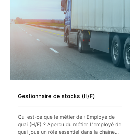
faciliter leur expédition. En s’assurant que chaque
chargement est correctement sécurisé, il
contribue à l’efficacité des opérations de
transport. Son travail requiert une capacité à
manipuler des équipements tels que des chariots
élévateurs et à respecter les normes de sécurité
en vigueur. De plus, une bonne condition physique
et la capacité à travailler sous pression sont des
atouts indispensables pour ce métier.
Gestionnaire de stocks (H/F)
Fonctions Principales
Qu' est-ce que le métier de : Employé de
quai (H/F) ? Aperçu du métier L'employé de
Compétences Requises
quai joue un rôle essentiel dans la chaîne…