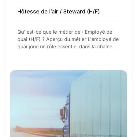
Hôtesse de l’air / Steward (H/F)
Envie de commencer
Qu' est-ce que le métier de : Employé de
quai (H/F) ? Aperçu du métier L'employé de
l’aventure avec
nous
?
quai joue un rôle essentiel dans la chaîne…
N’attendez plus !
Déposez votre
candidature
spontanée
Votre nom