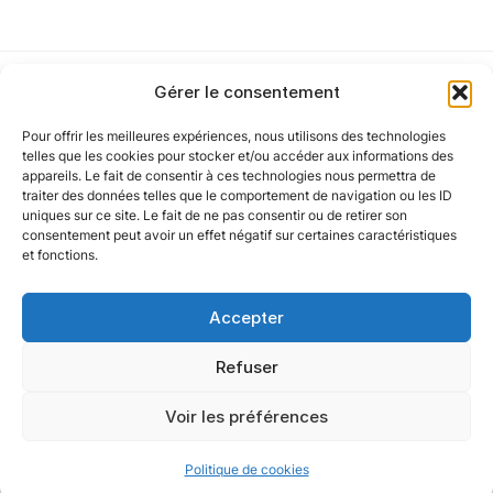
Cet article a été partiellement rédigé à l’aide d’une intelligence artificielle et
vérifié par un auteur humain.
Gérer le consentement
Pour offrir les meilleures expériences, nous utilisons des technologies
Notre politique
telles que les cookies pour stocker et/ou accéder aux informations des
appareils. Le fait de consentir à ces technologies nous permettra de
traiter des données telles que le comportement de navigation ou les ID
uniques sur ce site. Le fait de ne pas consentir ou de retirer son
Nos agences
consentement peut avoir un effet négatif sur certaines caractéristiques
et fonctions.
Nos autres marques
Accepter
Nos réseaux
Refuser
Voir les préférences
@ 2025 Oxygène Groupe. Tous droits réservés.
Politique de cookies