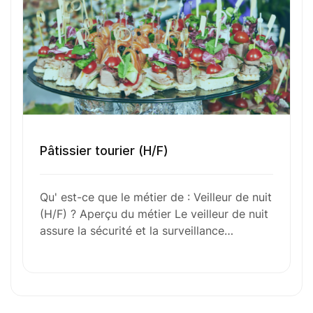
Sélectionner une agence Oxygène Intérim/ BTT
Votre CV
Pâtissier tourier (H/F)
Glisser & déposer les fichiers ici
ou
Qu' est-ce que le métier de : Veilleur de nuit
Parcourir les fichiers
(H/F) ? Aperçu du métier Le veilleur de nuit
0
sur 1
assure la sécurité et la surveillance…
J'
accepte les
mentions légales
et la
politique
de confidentialité
.