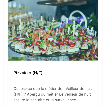
de l’accueil des visiteurs tardifs et de la gestion
des situations imprévues, garantissant ainsi un
environnement calme et sécurisé tout au long de
la nuit.
Fonctions Principales
Compétences Requises
Pizzaiolo (H/F)
Outils et Technologies ️
Qu' est-ce que le métier de : Veilleur de nuit
(H/F) ? Aperçu du métier Le veilleur de nuit
assure la sécurité et la surveillance…