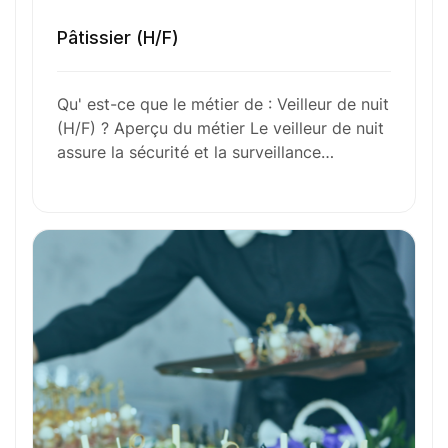
l’aventure avec
nous
?
Pâtissier (H/F)
N’attendez plus !
Qu' est-ce que le métier de : Veilleur de nuit
Déposez votre
candidature
(H/F) ? Aperçu du métier Le veilleur de nuit
assure la sécurité et la surveillance…
spontanée
Votre nom
Votre e-mail
Numéro de téléphone