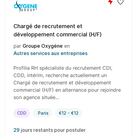
rutement et
Responsable d
t commercial (H/F)
par
Groupe Ox
Autres services
ygène
en
 aux entreprises
Le Groupe OXYG
multirégional d
ialiste du recrutement CDI,
segments d'acti
echerche actuellement un
talents afin de 
utement et développement
poursuivre son
) en alternance pour rejoindre
uée…
CDI
Pontoi
€12 - €12
29
jours restan
ts pour postuler