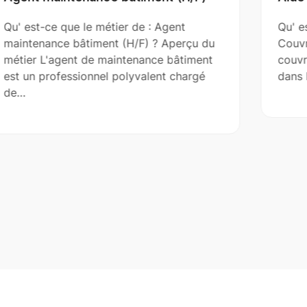
Qu' est-ce que le métier de : Aide
u
Couvreur (H/F) ? Aperçu du métier L'aide
t
couvreur assiste le couvreur principal
dans l’installation, la réparation et…