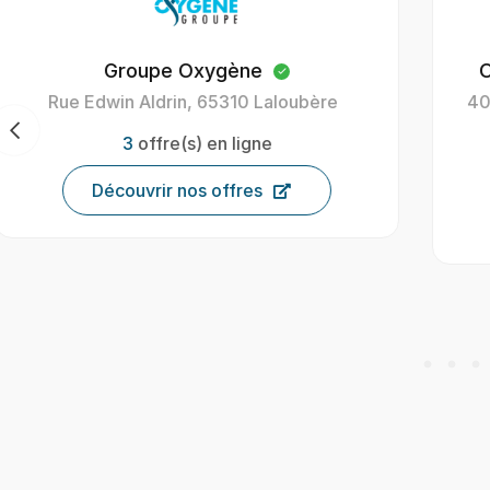
Oxygène Intérim Carcassonne
40 Av. Henri Gout, 11000 Carcassonne,
France
9
offre(s) en ligne
Découvrir nos offres