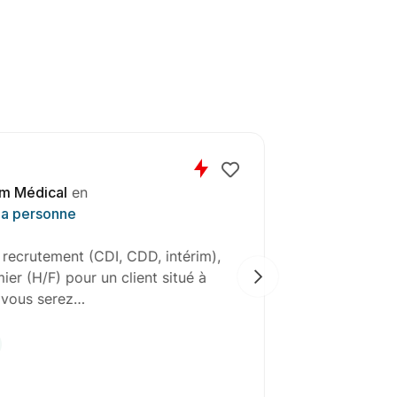
 Médical
en
a personne
ecrutement (CDI, CDD, intérim),
Oxygène Médi
er (H/F) pour un client situé à
recherche act
 vous serez…
à Luz-Saint-
Intérim
29
jours rest