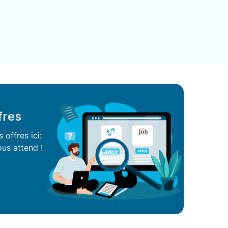
fres
offres ici:
us attend !