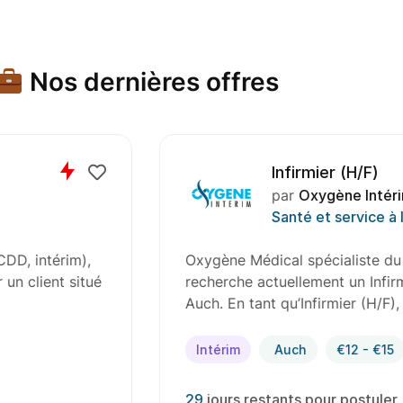
Nos dernières offres
Infirmier (H/F)
par
Oxygène Intérim
Santé et service à l
D, intérim),
Oxygène Médical spécialiste du r
n client situé
recherche actuellement un Infirmi
Auch. En tant qu’Infirmier (H/F),
Intérim
Auch
€12 - €15
29
jours restants pour postuler