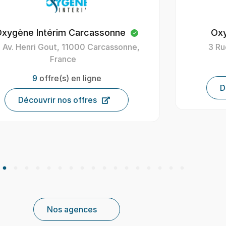
Oxygène Intérim Figeac
Oxygè
3 Rue Paul Bert, 46100 Figeac
4 B
44
offre(s) en ligne
Découvrir nos offres
Nos agences