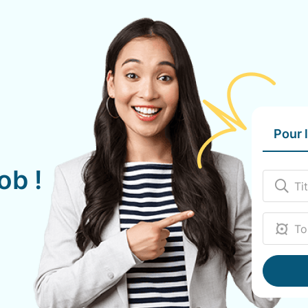
Pour 
ob !