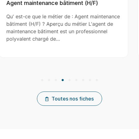
(H/F)
Aide Couvreur (H/F)
nt maintenance
Qu' est-ce que le métier de : Aid
 L'agent de
(H/F) ? Aperçu du métier L'aide c
essionnel
le couvreur principal dans l’installa
réparation et…
Toutes nos fiches