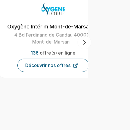
ne Intérim Mont-de-Marsan
Bonnefoy
d Ferdinand de Candau 40000
418 avenue 
Mont-de-Marsan
3
136
offre(s) en ligne
Décou
Découvrir nos offres