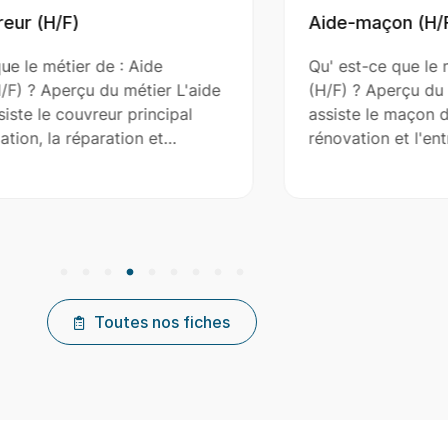
Aide-maçon (H/F)
Arc
Qu' est-ce que le métier de : Aide-maçon
Qu' 
(H/F) ? Aperçu du métier L'aide-maçon
(H/F
assiste le maçon dans la construction, la
est 
rénovation et l'entretien de…
plan
Toutes nos fiches