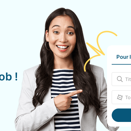
Pour 
ob !