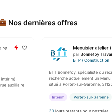
Nos dernières offres
aire
Menuisier atelier 
par
Bonnefoy Travai
BTP / Construction
BTT Bonnefoy, spécialiste du rec
recherche actuellement un Menuisi
intérim),
situé à Portet-sur-Garonne, 3112
ue auxiliaire
Intérim
Portet-sur-Garonne
30
jours restants pour postuler