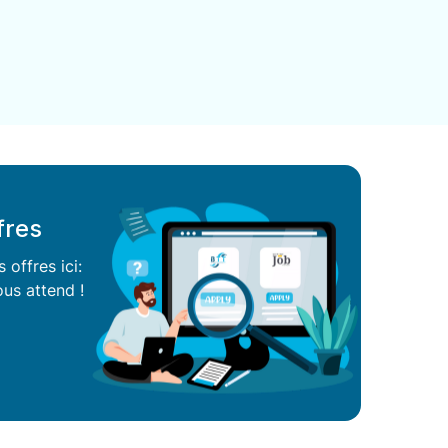
fres
offres ici:
us attend !