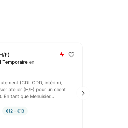
(H/F)
l Temporaire
en
rutement (CDI, CDD, intérim),
Bonnefoy Tra
er atelier (H/F) pour un client
recrutement 
0. En tant que Menuisier…
chaudronnier 
aéronautiqu
€12 - €13
Intérim