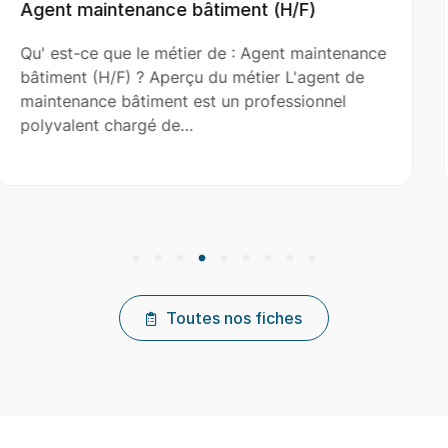
H/F)
Aide Couvreur (H/F)
t maintenance
Qu' est-ce que le métier de : Aide
 L'agent de
(H/F) ? Aperçu du métier L'aide co
ssionnel
le couvreur principal dans l’installat
réparation et…
Toutes nos fiches